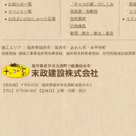
お知らせ一覧
「チャコの家」のしくみ
新
イベント一覧
高気密・高断熱
リ
お住まいのおしゃべり広場
自然素材
リフ
計画換気
耐震・耐久・耐火・遮音
施工エリア ： 福井県福井市・坂井市・あわら市・永平寺町
資格登録 / 建築工事業福井県知事登録、福井県木材業者登録、住宅性能保証精
【所在地】 〒910-0326 福井県坂井市丸岡町末政10-8-2
【TEL】 0776-66-2647 【定休日】 土曜・日曜・祝日