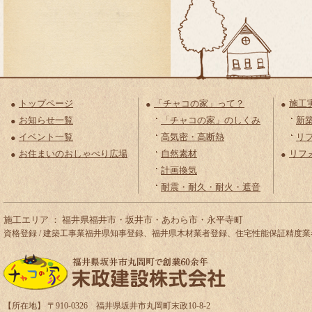
トップページ
「チャコの家」って？
施工
お知らせ一覧
「チャコの家」のしくみ
新
イベント一覧
高気密・高断熱
リ
お住まいのおしゃべり広場
自然素材
リフ
計画換気
耐震・耐久・耐火・遮音
施工エリア ： 福井県福井市・坂井市・あわら市・永平寺町
資格登録 / 建築工事業福井県知事登録、福井県木材業者登録、住宅性能保証精
【所在地】 〒910-0326 福井県坂井市丸岡町末政10-8-2